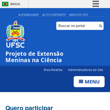
BRASIL
Simplifique!
ACESSIBILIDADE
ALTO CONTRASTE
MAPA DO SITE
Comunica BR
Participe
Acesso à informação
Legislação
Projeto de Extensão
Canais
Meninas na Ciência
Área Restrita
Administradores do Site
MENU
Quero participar