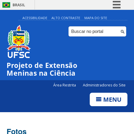
BRASIL
Simplifique!
ACESSIBILIDADE
ALTO CONTRASTE
MAPA DO SITE
Comunica BR
Participe
Acesso à informação
Legislação
Projeto de Extensão
Canais
Meninas na Ciência
Área Restrita
Administradores do Site
MENU
Fotos