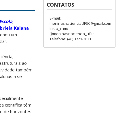
CONTATOS
E-mail:
Escola
,
meninasnacienciaUFSC@gmail.com
abriela Kaiana
Instagram:
@meninasnaciencia_ufsc
cionou um
Telefone: (48) 3721-2831
lar.
iência,
estruturais ao
atividade também
alunas a se
specialmente
a científica têm
ão de horizontes