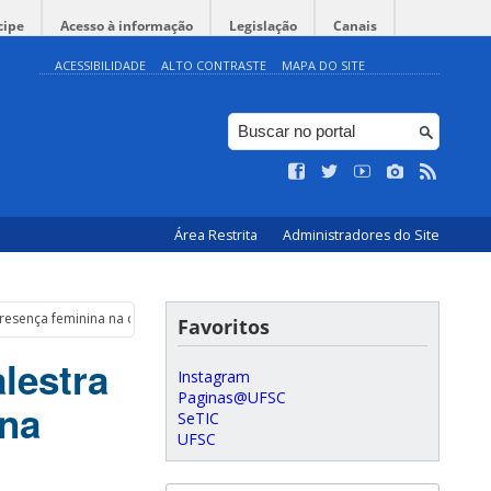
cipe
Acesso à informação
Legislação
Canais
ACESSIBILIDADE
ALTO CONTRASTE
MAPA DO SITE
Área Restrita
Administradores do Site
resença feminina na ciência
Favoritos
lestra
Instagram
Paginas@UFSC
 na
SeTIC
UFSC