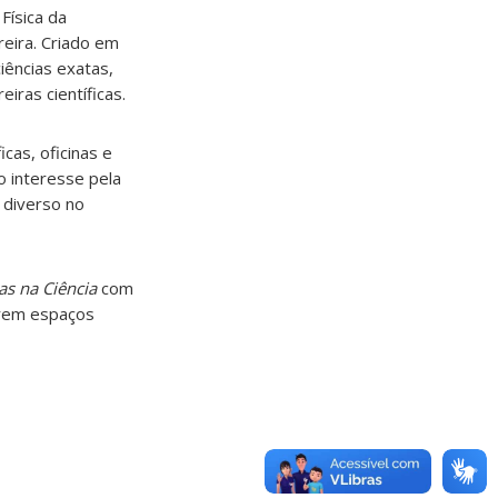
Física da
reira. Criado em
iências exatas,
iras científicas.
cas, oficinas e
 interesse pela
 diverso no
s na Ciência
com
arem espaços