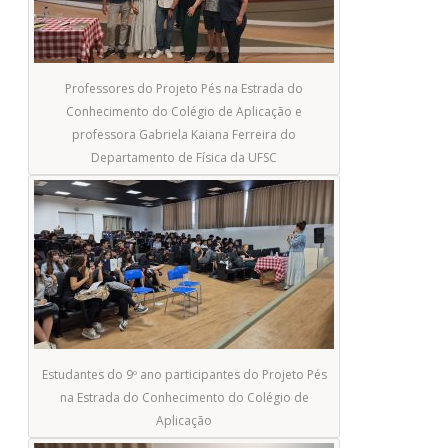
Professores do Projeto Pés na Estrada do
Conhecimento do Colégio de Aplicação e
professora Gabriela Kaiana Ferreira do
Departamento de Física da UFSC
Estudantes do 9º ano participantes do Projeto Pés
na Estrada do Conhecimento do Colégio de
Aplicação