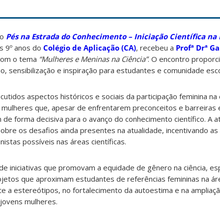
to
Pés na Estrada do Conhecimento – Iniciação Científica na 
s 9º anos do
Colégio de Aplicação (CA)
, recebeu a
Profª Drª G
 com o tema
“Mulheres e Meninas na Ciência”
. O encontro propor
 sensibilização e inspiração para estudantes e comunidade esco
cutidos aspectos históricos e sociais da participação feminina na c
 mulheres que, apesar de enfrentarem preconceitos e barreiras 
 de forma decisiva para o avanço do conhecimento científico. A 
sobre os desafios ainda presentes na atualidade, incentivando as 
tas possíveis nas áreas científicas.
 de iniciativas que promovam a equidade de gênero na ciência, e
jetos que aproximam estudantes de referências femininas na áre
e a estereótipos, no fortalecimento da autoestima e na ampliaç
 jovens mulheres.