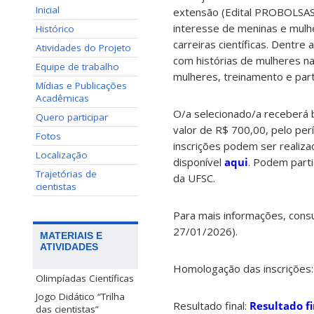
Inicial
extensão (Edital PROBOLSAS 
interesse de meninas e mulhe
Histórico
carreiras científicas. Dentre
Atividades do Projeto
com histórias de mulheres na
Equipe de trabalho
mulheres, treinamento e part
Mídias e Publicações
Acadêmicas
O/a selecionado/a receberá
Quero participar
valor de R$ 700,00, pelo pe
Fotos
inscrições podem ser realiza
Localização
disponível
aqui
. Podem part
Trajetórias de
da UFSC.
cientistas
Para mais informações, consul
27/01/2026).
MATERIAIS E
ATIVIDADES
Homologação das inscrições
Olimpíadas Científicas
Jogo Didático “Trilha
Resultado final:
Resultado f
das cientistas”