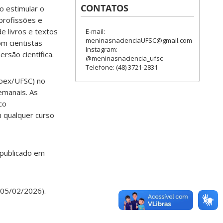
CONTATOS
o estimular o
 profissões e
de livros e textos
E-mail:
meninasnacienciaUFSC@gmail.com
om cientistas
Instagram:
rsão científica.
@meninasnaciencia_ufsc
Telefone: (48) 3721-2831
roex/UFSC) no
emanais. As
co
 qualquer curso
publicado em
 05/02/2026).