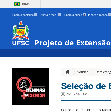
BRASIL
Ir para o conteúdo
1
Ir para o menu
2
Ir para a busca
3
Ir para o rodapé
4
Projeto de Extensão
Notícias
sem categ
Seleção de 
26/01/2026 14:39
O Projeto de Extensão Menin