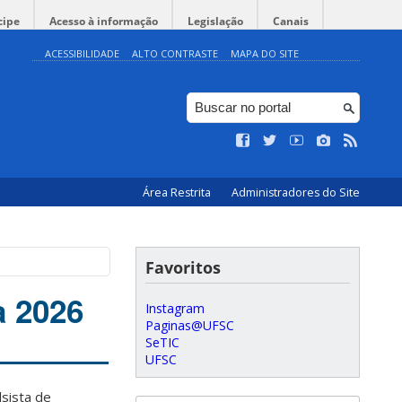
cipe
Acesso à informação
Legislação
Canais
ACESSIBILIDADE
ALTO CONTRASTE
MAPA DO SITE
Área Restrita
Administradores do Site
Favoritos
a 2026
Instagram
Paginas@UFSC
SeTIC
UFSC
sista de