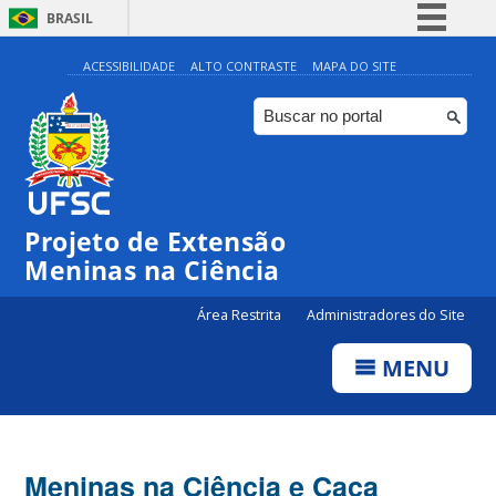
BRASIL
Simplifique!
ACESSIBILIDADE
ALTO CONTRASTE
MAPA DO SITE
Comunica BR
Participe
Acesso à informação
Legislação
Projeto de Extensão
Canais
Meninas na Ciência
Área Restrita
Administradores do Site
MENU
Meninas na Ciência e Caça