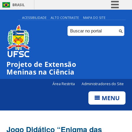
BRASIL
Simplifique!
ACESSIBILIDADE
ALTO CONTRASTE
MAPA DO SITE
Comunica BR
Participe
Acesso à informação
Legislação
Projeto de Extensão
Canais
Meninas na Ciência
Área Restrita
Administradores do Site
MENU
Jogo Didático “Enigma das